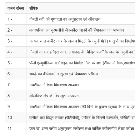
क्रम संख्‍या
शीर्षक
1 -
गोमती नदी की गुणवत्‍ता का अनुश्रवण एवं ऑकलन
2 -
वानस्‍पतिक एवं सूक्ष्‍मजीवी जैव-कीटनाशकों की विषाक्‍तता का अध्‍ययन
3 -
जनपद सन्‍त कबीर नगर के जल व मिट्टी के नमूनों में(1) धातुओं का विश्‍लेषण
4 -
गोमती नगर व इन्दिरा नगर, लखनऊ के चिन्हित पार्कों के जल के नमूनों का विश्‍
5 -
पॉली एल्‍यूमीनियम क्‍लोराइड का विषवैज्ञानिक परीक्षण (तीक्ष्‍ण मौखिक,अवतीक्ष्‍ण
6 -
चमड़े का दीर्घकालीन सुरक्षा एवं विषाक्‍तता परीक्षण
7 -
अवतीक्ष्‍ण मौखिक विषाक्‍तता अध्‍ययन
8 -
ओलीपेन्‍ट लेप की विषालुता अध्‍ययन
9 -
अवतीक्ष्‍ण मौखिक विषाक्‍तता अध्‍ययन (90 दिनों के दुबारा खुराक के साथ प्रजनन
10 -
पारीछा ताप विद्युत संयंत्र (पीटीपीपी), पारीछा के चिमनी उत्‍सर्जन, परिवेशी वायु
11 -
जल का अन्‍य पक्षीय अनुश्रवण /परीक्षण तथा वार्षिक पर्यावरणीय लेखा परीक्षा प्