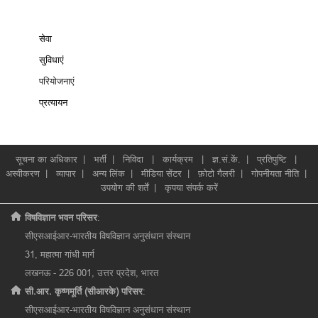
सेवा
सुविधाएं
परियोजनाएं
प्रत्‍यायन
सूचना का अधिकार
|
भर्ती
|
निविदा
|
कार्यक्रम
|
ज्ञ.सं.कें.
|
प्रतिपुष्टि
|
अस्वीकरण
|
व्यापार
|
अन्य लिंक
|
मीडिया सेंटर
|
फ़ोटो गैलरी
|
गोपनीयता नीति
|
उपयोग की शर्तें
|
कृपया संपर्क करें
विषविज्ञान भवन परिसर
:
सीएसआईआर-भारतीय विषविज्ञान अनुसंधान संस्थान
31, महात्मा गांधी मार्ग
लखनऊ - 226 001, उत्तर प्रदेश, भारत
सी.आर. कृष्णमूर्ति (सीआरके) परिसर
:
सीएसआईआर-भारतीय विषविज्ञान अनुसंधान संस्थान