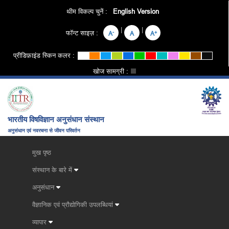
थीम विकल्प चुनें :
English Version
|
|
फॉन्ट साइज़ :
-
+
A
A
A
प्रीडिफ़ाइंड स्किन कलर :
खोज सामग्री :
भारतीय विषविज्ञान अनुसंधान संस्थान
अनुसंधान एवं नवरचना से जीवन परिवर्तन
मुख पृष्ठ
संस्थान के बारे में
अनुसंधान
वैज्ञानिक एवं प्रौद्योगिकी उपलब्धियां
व्यापार