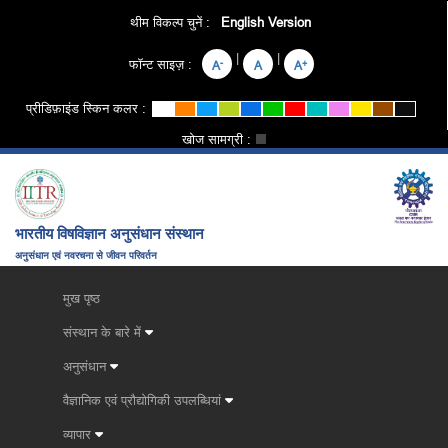
थीम विकल्प चुनें :
English Version
|
|
फॉन्ट साइज़ :
-
+
A
A
A
प्रीडिफ़ाइंड स्किन कलर :
खोज सामग्री :
भारतीय विषविज्ञान अनुसंधान संस्थान
अनुसंधान एवं नवरचना से जीवन परिवर्तन
मुख पृष्ठ
संस्थान के बारे में
अनुसंधान
वैज्ञानिक एवं प्रौद्योगिकी उपलब्धियां
व्यापार