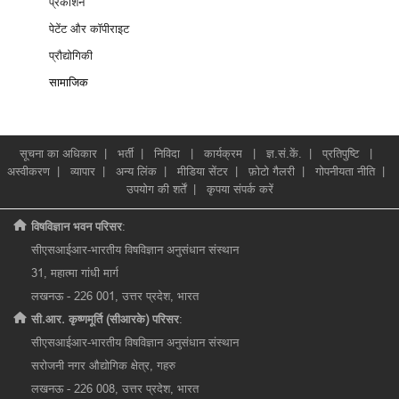
प्रकाशन
पेटेंट और कॉपीराइट
प्रौद्योगिकी
सामाजिक
सूचना का अधिकार
|
भर्ती
|
निविदा
|
कार्यक्रम
|
ज्ञ.सं.कें.
|
प्रतिपुष्टि
|
अस्वीकरण
|
व्यापार
|
अन्य लिंक
|
मीडिया सेंटर
|
फ़ोटो गैलरी
|
गोपनीयता नीति
|
उपयोग की शर्तें
|
कृपया संपर्क करें
विषविज्ञान भवन परिसर
:
सीएसआईआर-भारतीय विषविज्ञान अनुसंधान संस्थान
31, महात्मा गांधी मार्ग
लखनऊ - 226 001, उत्तर प्रदेश, भारत
सी.आर. कृष्णमूर्ति (सीआरके) परिसर
:
सीएसआईआर-भारतीय विषविज्ञान अनुसंधान संस्थान
सरोजनी नगर औद्योगिक क्षेत्र, गहरु
लखनऊ - 226 008, उत्तर प्रदेश, भारत