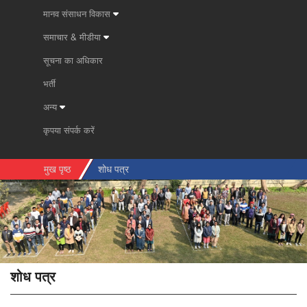
मानव संसाधन विकास
समाचार & मीडीया
सूचना का अधिकार
भर्ती
अन्य
कृपया संपर्क करें
मुख पृष्ठ
शोध पत्र
शोध पत्र