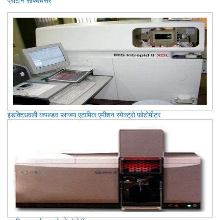
प्रोटीन सीक्वेंचसर
इंडक्टिधवली कपल्डव प्लाज्मा एटामिक एमीशन स्पे‍क्ट्रो फोटोमीटर