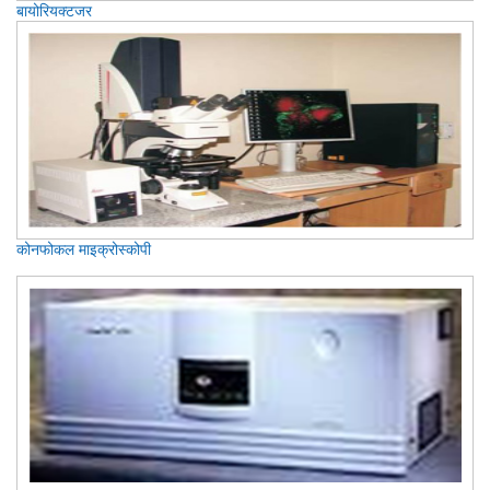
बायोरियक्टजर
कोनफोकल माइक्रोस्कोपी