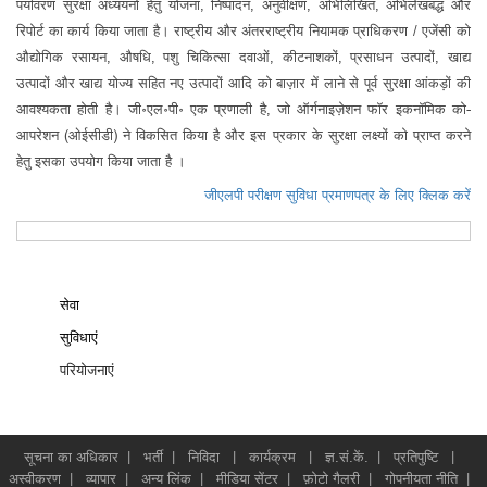
पर्यावरण सुरक्षा अध्‍ययनों हेतु योजना, निष्‍पादन, अनुवीक्षण, अभिलिखित, अभिलेखबद्ध और
रिपोर्ट का कार्य किया जाता है। राष्ट्रीय और अंतरराष्ट्रीय नियामक प्राधिकरण / एजेंसी को
औद्योगिक रसायन, औषधि, पशु चिकित्‍सा दवाओं, कीटनाशकों, प्रसाधन उत्‍पादों, खाद्य
उत्‍पादों और खाद्य योज्‍य सहित नए उत्‍पादों आदि को बाज़ार में लाने से पूर्व सुरक्षा आंकड़ों की
आवश्‍यकता होती है। जी॰एल॰पी॰ एक प्रणाली है, जो ऑर्गनाइज़ेशन फॉर इकनॉमिक को-
आपरेशन (ओईसीडी) ने विकसित किया है और इस प्रकार के सुरक्षा लक्ष्यों को प्राप्त करने
हेतु इसका उपयोग किया जाता है ।
जीएलपी परीक्षण सुविधा प्रमाणपत्र के लिए क्लिक करें
सेवा
सुविधाएं
परियोजनाएं
सूचना का अधिकार
|
भर्ती
|
निविदा
|
कार्यक्रम
|
ज्ञ.सं.कें.
|
प्रतिपुष्टि
|
अस्वीकरण
|
व्यापार
|
अन्य लिंक
|
मीडिया सेंटर
|
फ़ोटो गैलरी
|
गोपनीयता नीति
|