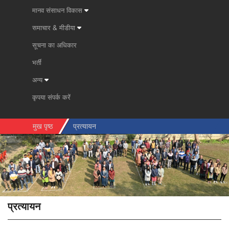
मानव संसाधन विकास
समाचार & मीडीया
सूचना का अधिकार
भर्ती
अन्य
कृपया संपर्क करें
मुख पृष्ठ
प्रत्‍यायन
प्रत्‍यायन