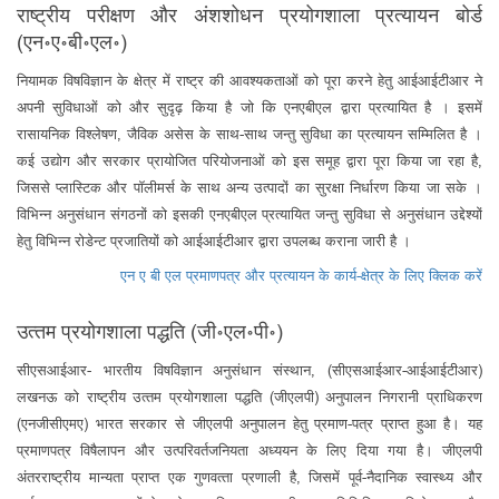
राष्ट्रीय परीक्षण और अंशशोधन प्रयोगशाला प्रत्यायन बोर्ड
(एन॰ए॰बी॰एल॰)
नियामक विषविज्ञान के क्षेत्र में राष्ट्र की आवश्यकताओं को पूरा करने हेतु आईआईटीआर ने
अपनी सुविधाओं को और सुदृढ़ किया है जो कि एनएबीएल द्वारा प्रत्यायित है । इसमें
रासायनिक विश्लेषण, जैविक असेस के साथ-साथ जन्तु सुविधा का प्रत्यायन सम्मिलित है ।
कई उद्योग और सरकार प्रायोजित परियोजनाओं को इस समूह द्वारा पूरा किया जा रहा है,
जिससे प्लास्टिक और पॉलीमर्स के साथ अन्य उत्पादों का सुरक्षा निर्धारण किया जा सके ।
विभिन्न अनुसंधान संगठनों को इसकी एनएबीएल प्रत्यायित जन्तु सुविधा से अनुसंधान उद्देश्यों
हेतु विभिन्न रोडेन्ट प्रजातियों को आईआईटीआर द्वारा उपलब्ध कराना जारी है ।
एन ए बी एल प्रमाणपत्र और प्रत्यायन के कार्य-क्षेत्र के लिए क्लिक करें
उत्‍तम प्रयोगशाला पद्धति (जी॰एल॰पी॰)
सीएसआईआर- भारतीय विषविज्ञान अनुसंधान संस्थान, (सीएसआईआर-आईआईटीआर)
लखनऊ को राष्‍ट्रीय उत्‍तम प्रयोगशाला पद्धति (जीएलपी) अनुपालन निगरानी प्राधिकरण
(एनजीसीएमए) भारत सरकार से जीएलपी अनुपालन हेतु प्रमाण-पत्र प्राप्‍त हुआ है। यह
प्रमाणपत्र विषैलापन और उत्‍परिवर्तजनियता अध्‍ययन के लिए दिया गया है। जीएलपी
अंतरराष्ट्रीय मान्‍यता प्राप्‍त एक गुणवत्‍ता प्रणाली है, जिसमें पूर्व-नैदानिक स्‍वास्‍थ्‍य और