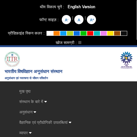
थीम विकल्प चुनें :
English Version
|
|
फॉन्ट साइज़ :
-
+
A
A
A
प्रीडिफ़ाइंड स्किन कलर :
खोज सामग्री :
भारतीय विषविज्ञान अनुसंधान संस्थान
अनुसंधान एवं नवरचना से जीवन परिवर्तन
मुख पृष्ठ
संस्थान के बारे में
अनुसंधान
वैज्ञानिक एवं प्रौद्योगिकी उपलब्धियां
व्यापार